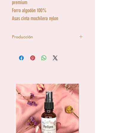
premium
Forro algodón 100%
Asas cinta mochilera nylon
Producción
Cada uno de los productos
Epifanía
están diseñados y confeccinados
a
mano
en taller propio.
Nos preocupamos de cada detalle,
haciendo un
producto único y
durable.