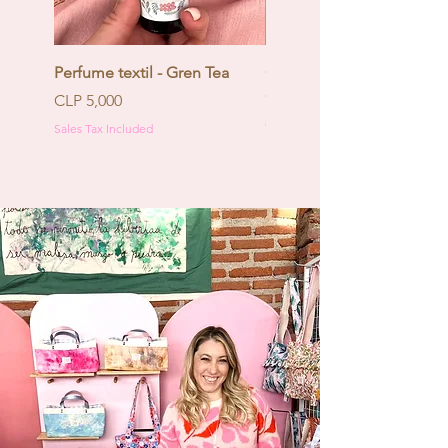
Perfume textil - Gren Tea
Calendario de Adviento -
Coquette
Price
CLP 5,000
Price
CLP 130,000
Sales Tax Included
Sales Tax Included