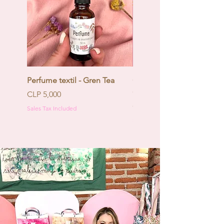
Perfume textil - Gren Tea
Calendario de Adviento -
Coquette
Price
CLP 5,000
Price
CLP 130,000
Sales Tax Included
Sales Tax Included