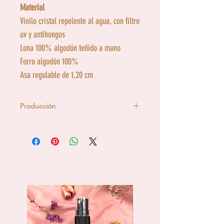
Material
Vinilo cristal repelente al agua, con filtro
uv y antihongos
Lona 100% algodón teñido a mano
Forro algodón 100%
Asa regulable de 1,20 cm
Producción
Cada uno de los productos
Epifanía
están diseñados y confeccinados
a
mano
en taller propio.
Nos preocupamos de cada detalle,
haciendo un
producto único y
durable.