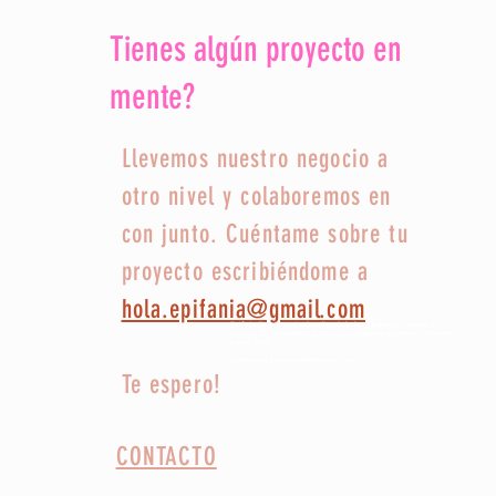
Tienes algún proyecto en
mente?
Llevemos nuestro negocio a
otro nivel y colaboremos en
con junto. Cuéntame sobre tu
proyecto escribiéndome a
hola.epifania@gmail.com
Epifania Creaciones tienda online de bolsos, bananos, mochilas y
estuches. El complemento perfecto para organizar tus tejidos. Despacho
a todo Chile
Contactanos a hola.epifania@gmail.com
Te espero!
CONTACTO