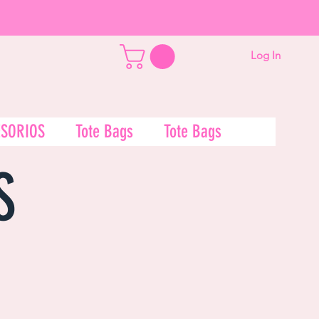
Log In
SORIOS
Tote Bags
Tote Bags
S