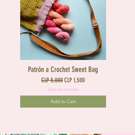
Quick View
Patrón a Crochet Sweet Bag
Regular Price
Sale Price
CLP 5,000
CLP 1,500
Sales Tax Included
Add to Cart