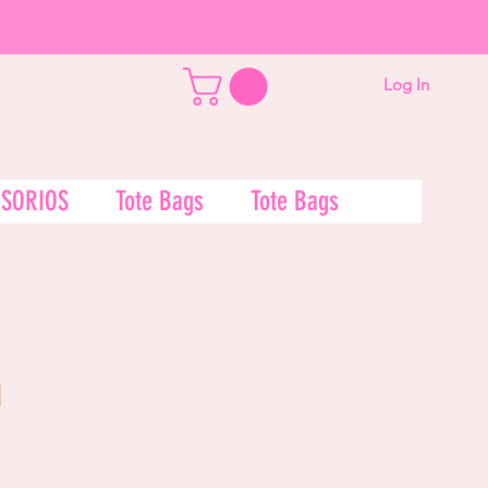
Log In
SORIOS
Tote Bags
Tote Bags
l