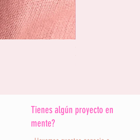
Calendario de Adviento - Co
Price
CLP 130,000
Sales Tax Included
Tienes algún proyecto en
mente?