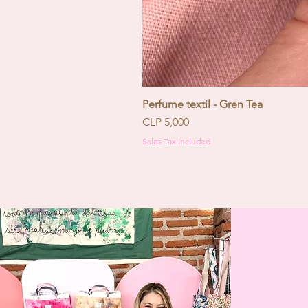
Perfume textil - Gren Tea
Price
CLP 5,000
Sales Tax Included