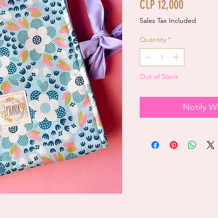
Price
CLP 12,000
Sales Tax Included
Quantity
*
Out of Stock
Notify W