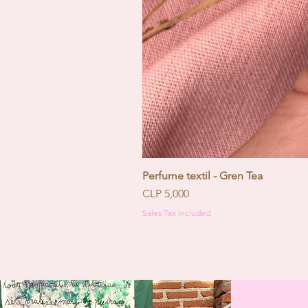
Perfume textil - Gren Tea
Price
CLP 5,000
Sales Tax Included