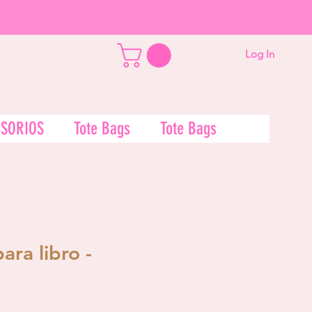
Log In
SORIOS
Tote Bags
Tote Bags
ara libro -