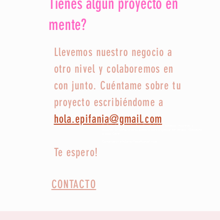
Tienes algún proyecto en
mente?
Llevemos nuestro negocio a
otro nivel y colaboremos en
con junto. Cuéntame sobre tu
proyecto escribiéndome a
hola.epifania@gmail.com
Epifania Creaciones tienda online de bolsos, bananos, mochilas y
estuches. El complemento perfecto para organizar tus tejidos. Despacho
a todo Chile
Contactanos a hola.epifania@gmail.com
Te espero!
CONTACTO