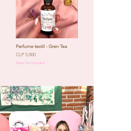
Perfume textil - Gren Tea
Calendario de Adviento -
Coquette
Price
CLP 5,000
Price
CLP 130,000
Sales Tax Included
Sales Tax Included