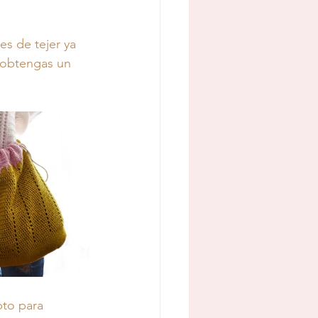
es de tejer ya 
 obtengas un 
pto para 