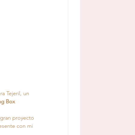
a Tejeril, un 
ng Box 
 gran proyecto 
esente con mi 