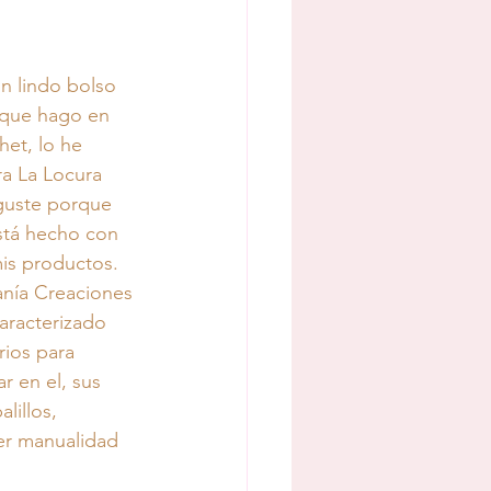
n lindo bolso 
s que hago en 
het, lo he 
a La Locura 
 guste porque 
stá hecho con 
is productos.
anía Creaciones 
aracterizado 
rios para 
r en el, sus 
lillos, 
er manualidad 