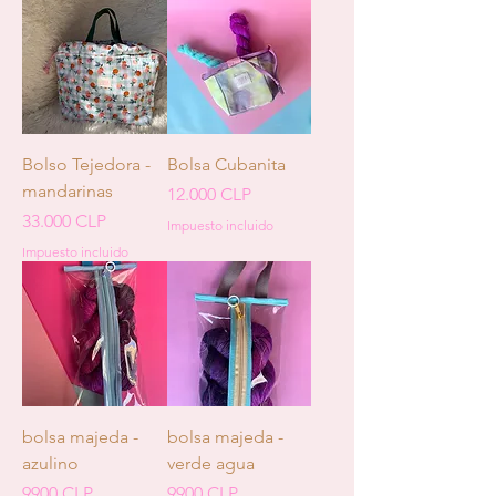
Bolso Tejedora -
Bolsa Cubanita
mandarinas
Precio
12.000 CLP
Precio
33.000 CLP
Impuesto incluido
Impuesto incluido
bolsa majeda -
bolsa majeda -
azulino
verde agua
Precio
Precio
9900 CLP
9900 CLP