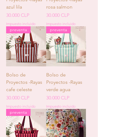
azul lila
rosa salmon
Precio
Precio
30.000 CLP
30.000 CLP
Impuesto incluido
Impuesto incluido
preventa
preventa
Bolso de
Bolso de
Proyectos -Rayas
Proyectos -Rayas
cafe celeste
verde agua
Precio
Precio
30.000 CLP
30.000 CLP
Impuesto incluido
Impuesto incluido
preventa