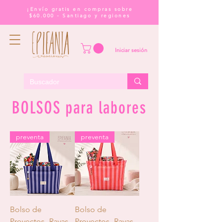
¡Envío gratis en compras sobre
$60.000 - Santiago y regiones
Iniciar sesión
BOLSOS para labores
preventa
preventa
Bolso de
Bolso de
Proyectos -Rayas
Proyectos -Rayas