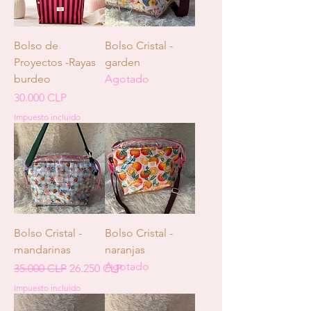
Bolso de
Bolso Cristal -
Proyectos -Rayas
garden
burdeo
Agotado
Precio
30.000 CLP
Impuesto incluido
Bolso Cristal -
Bolso Cristal -
mandarinas
naranjas
Agotado
Precio
Precio de oferta
35.000 CLP
26.250 CLP
Impuesto incluido