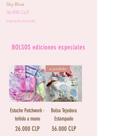
Sky Blue
Precio
36.900 CLP
Impuesto incluido
BOLSOS ediciones especiales
a pedido
Estuche Patchwork -
Bolso Tejedora
teñido a mano
Estampado
Precio
Precio
26.000 CLP
36.000 CLP