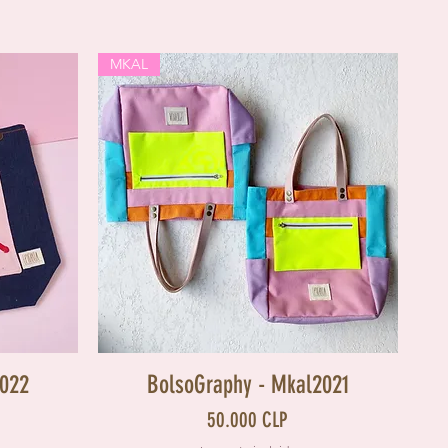
MKAL
Vista rápida
2022
BolsoGraphy - Mkal2021
Precio
50.000 CLP