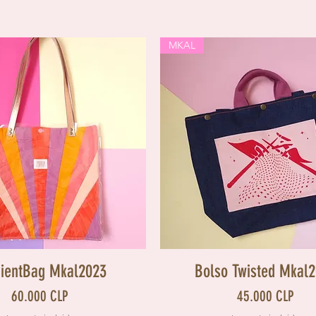
MKAL
Vista rápida
Vista rápida
dientBag Mkal2023
Bolso Twisted Mkal
Precio
Precio
60.000 CLP
45.000 CLP