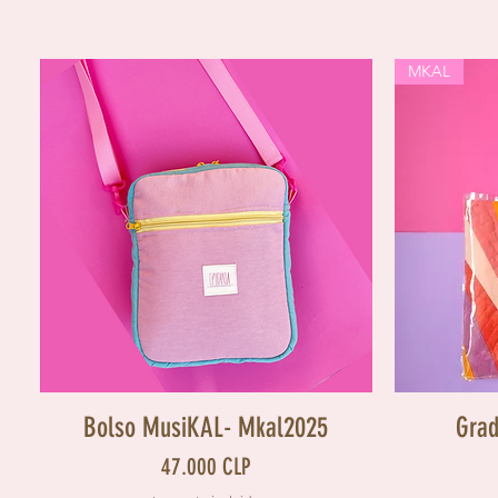
MKAL
Vista rápida
Bolso MusiKAL- Mkal2025
Gra
Precio
47.000 CLP