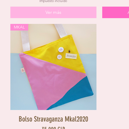
Impuesto incluido
Ver más
MKAL
Vista rápida
Bolso Stravaganza Mkal2020
Precio