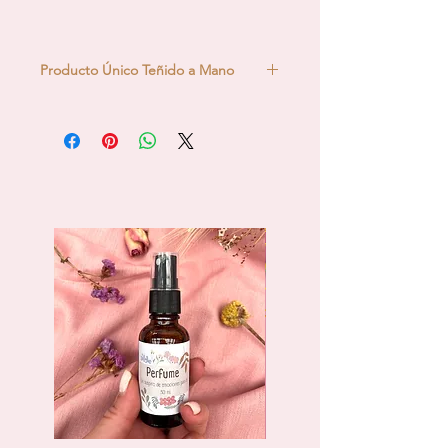
Producto Único Teñido a Mano
Las telas son teñidas a mano con la
técnica del Ice Dye, teñido en hielo.
Cada pieza es única al ser un teñido
artesanal es irrepetible, lo que hace
tu producto exclusivo