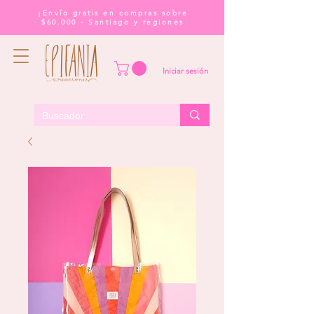
¡Envío gratis en compras sobre
$60.000 - Santiago y regiones
Iniciar sesión