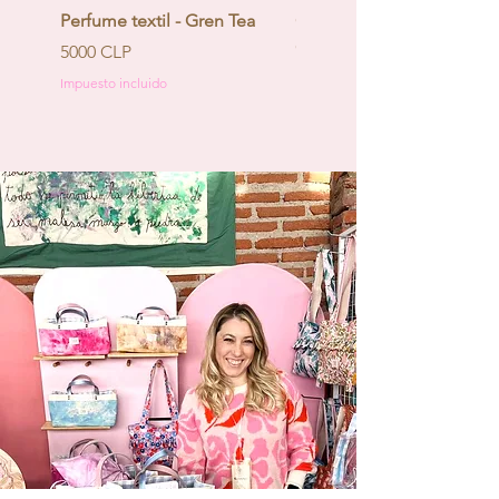
Perfume textil - Gren Tea
Calendario de Adviento -
Coquette
Precio
5000 CLP
Precio
130.000 CLP
Impuesto incluido
Impuesto incluido