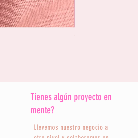
Calendario de Adviento - Co
Precio
130.000 CLP
Impuesto incluido
Tienes algún proyecto en
mente?
Llevemos nuestro negocio a
otro nivel y colaboremos en