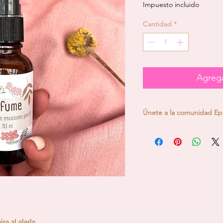
Impuesto incluido
Cantidad
*
Agrega
Únete a la comunidad Epi
Al comprar un producto E
de la
Comunidad Epifaní
whatsapp, dónde te enco
auténticas como tu que q
experiencia y proyectos d
Acá te dejo el link
https://chat.whatsapp
Av
Te esperamos!!
ro al olerlo.