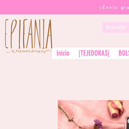
¡Envío gr
Inicio
|TEJEDORAS|
BOL