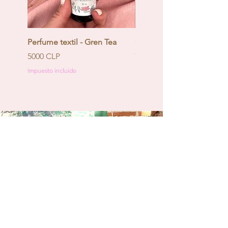
Perfume textil - Gren Tea
Calendario de Adviento -
Coquette
Precio
5000 CLP
Precio
130.000 CLP
Impuesto incluido
Impuesto incluido