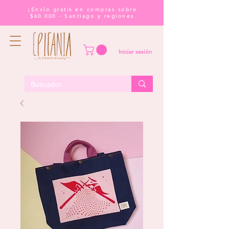
¡Envío gratis en compras sobre
$60.000 - Santiago y regiones
Iniciar sesión