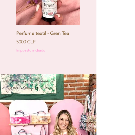
Perfume textil - Gren Tea
Calendario de Adviento -
Coquette
Precio
5000 CLP
Precio
130.000 CLP
Impuesto incluido
Impuesto incluido