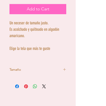
Add to Cart
Un neceser de tamaño justo.
Es acolchado y quilteado en algodón
amaricano.
Elige la tela que más te guste
Tamaño
13 cm de ancho x14 cm de alto x 8
cm de fuelle