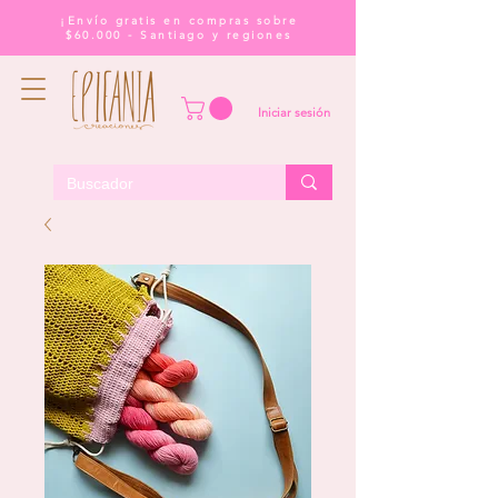
¡Envío gratis en compras sobre
$60.000 - Santiago y regiones
Iniciar sesión