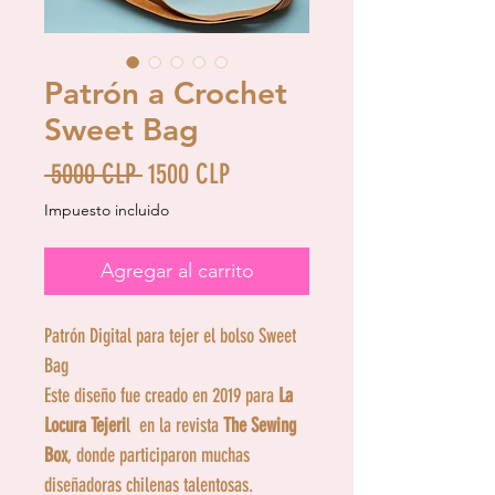
Patrón a Crochet
Sweet Bag
Precio
Precio
 5000 CLP 
1500 CLP
de
Impuesto incluido
oferta
Agregar al carrito
Patrón Digital para tejer el bolso Sweet
Bag
Este diseño fue creado en 2019 para
La
Locura Tejeri
l en la revista
The Sewing
Box
, donde participaron muchas
diseñadoras chilenas talentosas.