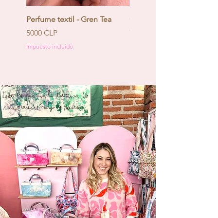
Perfume textil - Gren Tea
Calendario de Adviento -
Coquette
Precio
5000 CLP
Precio
130.000 CLP
Impuesto incluido
Impuesto incluido