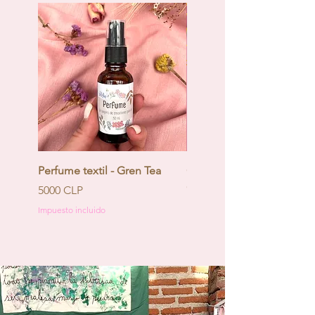
Perfume textil - Gren Tea
Calendario de Adviento -
Coquette
Precio
5000 CLP
Precio
130.000 CLP
Impuesto incluido
Impuesto incluido