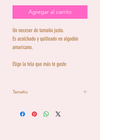
Agregar al carrito
Un neceser de tamaño justo.
Es acolchado y quilteado en algodón
amaricano.
Elige la tela que más te guste
Tamaño
13 cm de ancho x14 cm de alto x 8
cm de fuelle