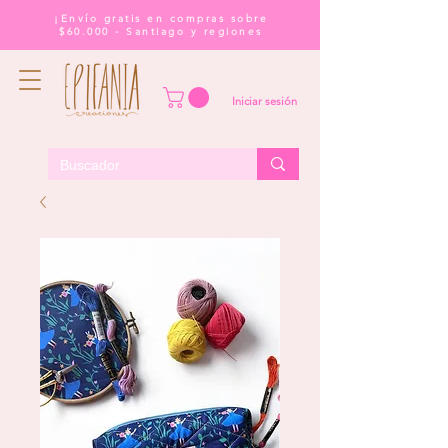
¡Envío gratis en compras sobre
$60.000 - Santiago y regiones
Iniciar sesión