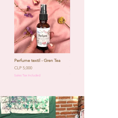
Perfume textil - Gren Tea
Calendario de Adviento -
Coquette
Price
CLP 5,000
Price
CLP 130,000
Sales Tax Included
Sales Tax Included